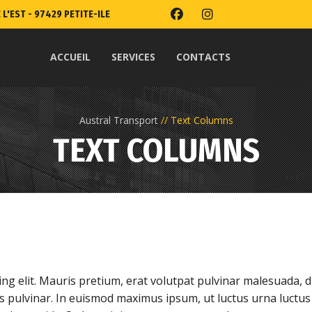
 L'EST - 97429 PETITE-ILE
ACCUEIL
SERVICES
CONTACTS
Austral Transport
Text Columns
TEXT COLUMNS
ng elit. Mauris pretium, erat volutpat pulvinar malesuada, d
s pulvinar. In euismod maximus ipsum, ut luctus urna luctus u