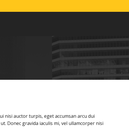
ui nisi auctor turpis, eget accumsan arcu dui
t. Donec gravida iaculis mi, vel ullamcorper nisi