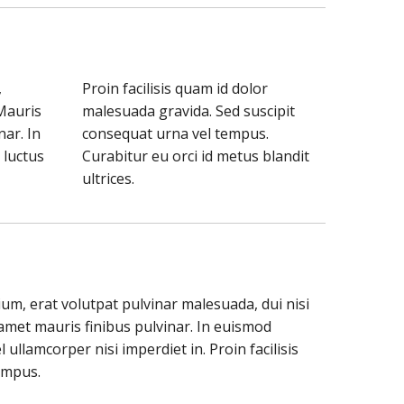
,
Proin facilisis quam id dolor
 Mauris
malesuada gravida. Sed suscipit
nar. In
consequat urna vel tempus.
 luctus
Curabitur eu orci id metus blandit
ultrices.
ium, erat volutpat pulvinar malesuada, dui nisi
 amet mauris finibus pulvinar. In euismod
 ullamcorper nisi imperdiet in. Proin facilisis
empus.