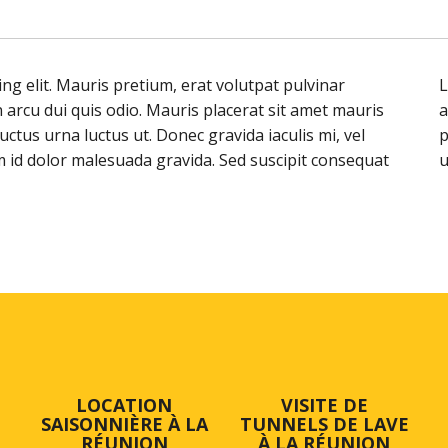
ng elit. Mauris pretium, erat volutpat pulvinar
L
 arcu dui quis odio. Mauris placerat sit amet mauris
a
ctus urna luctus ut. Donec gravida iaculis mi, vel
p
am id dolor malesuada gravida. Sed suscipit consequat
u
LOCATION
VISITE DE
SAISONNIÈRE À LA
TUNNELS DE LAVE
RÉUNION
À LA RÉUNION