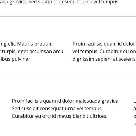
suada gravida. Sed suscipit consequat urna vel tempus.
ng elit. Mauris pretium,
Proin facilisis quam id dol
r turpis, eget accumsan arcu
vel tempus. Curabitur eu orc
nibus pulvinar.
dignissim sapien, at sceleri
Proin facilisis quam id dolor malesuada gravida.
L
Sed suscipit consequat urna vel tempus.
a
Curabitur eu orci id metus blandit ultrices.
p
u